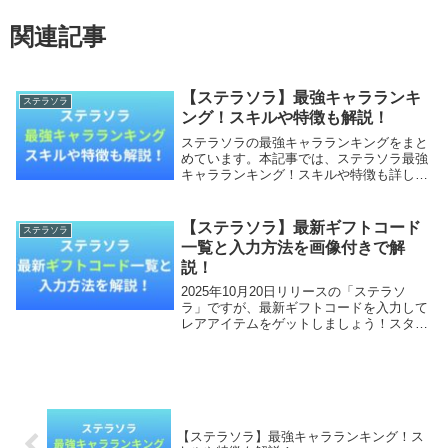
関連記事
【ステラソラ】最強キャラランキ
ステラソラ
ング！スキルや特徴も解説！
ステラソラの最強キャラランキングをまと
めています。本記事では、ステラソラ最強
キャラランキング！スキルや特徴も詳しく
調査していきます。【本記事の内容】ステ
ラソラ最強キャラランキング！ステラソラ
関連記事ステラソラ最強キャラランキン
【ステラソラ】最新ギフトコード
ステラソラ
グ！ステラソラ...
一覧と入力方法を画像付きで解
説！
2025年10月20日リリースの「ステラソ
ラ」ですが、最新ギフトコードを入力して
レアアイテムをゲットしましょう！スター
トダッシュで確実に差をつけることができ
ます！本記事では、ステラソラの最新ギフ
トコード一覧と入力方法を画像付きで解説
していき...
【ステラソラ】最強キャラランキング！ス