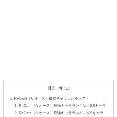
目次
ReOath（リオース）最強キャラランキング！
ReOath（リオース）最強キャラランキングSSキャラ
ReOath（リオース）最強キャラランキングSキャラ