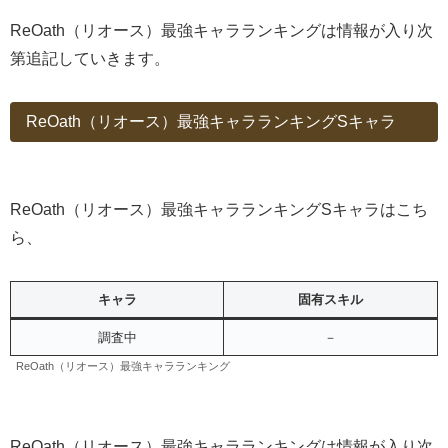
ReOath（リオース）最強キャラランキングは情報が入り次
第追記していきます。
ReOath（リオース）最強キャラランキングSキャラ
ReOath（リオース）最強キャラランキングSキャラはこち
ら、
キャラ
固有スキル
調査中
－
ReOath（リオース）最強キャラランキング
ReOath（リオース）最強キャラランキングは情報が入り次