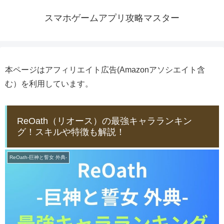
スマホゲームアプリ攻略マスター
本ページはアフィリエイト広告(Amazonアソシエイト含
む）を利用しています。
ReOath（リオース）の最強キャラランキン
グ！スキルや特徴も解説！
ReOath-巨神と誓女 外典-