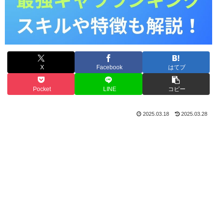
X
Facebook
はてブ
Pocket
LINE
コピー
2025.03.18
2025.03.28