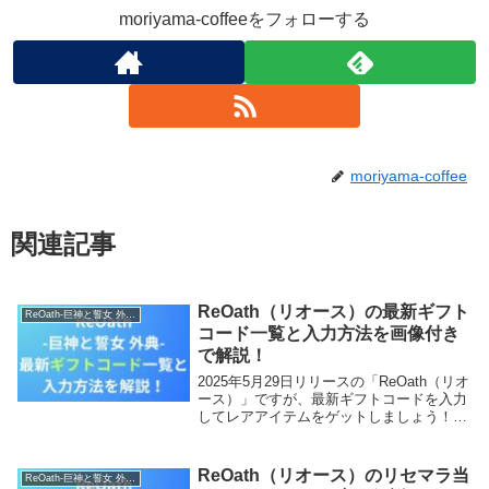
moriyama-coffeeをフォローする
moriyama-coffee
関連記事
ReOath（リオース）の最新ギフト
ReOath-巨神と誓女 外典-
コード一覧と入力方法を画像付き
で解説！
2025年5月29日リリースの「ReOath（リオ
ース）」ですが、最新ギフトコードを入力
してレアアイテムをゲットしましょう！ス
タートダッシュで確実に差をつけることが
できます！本記事では、ReOath（リオー
ス）の最新ギフトコード一覧と入力方...
ReOath（リオース）のリセマラ当
ReOath-巨神と誓女 外典-