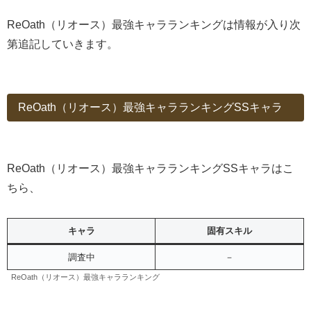
ReOath（リオース）最強キャラランキングは情報が入り次
第追記していきます。
ReOath（リオース）最強キャラランキングSSキャラ
ReOath（リオース）最強キャラランキングSSキャラはこ
ちら、
キャラ
固有スキル
調査中
－
ReOath（リオース）最強キャラランキング