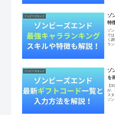
ゾ
ゾンビーズエンド
特
ゾン
では
く調
ラン
ゾ
ゾンビーズエンド
を
【3
が、
スタ
ゾン