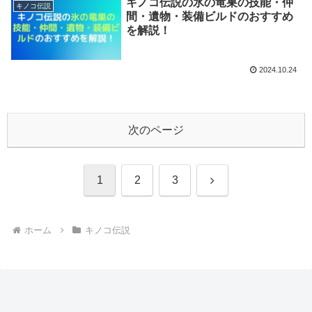
キノコ伝説の氷の竜巣の技能・仲
キノコ伝説
間・遺物・装備ビルドのおすすめ
を解説！
2024.10.24
次のページ
次
1
2
3
へ
ホーム
キノコ伝説