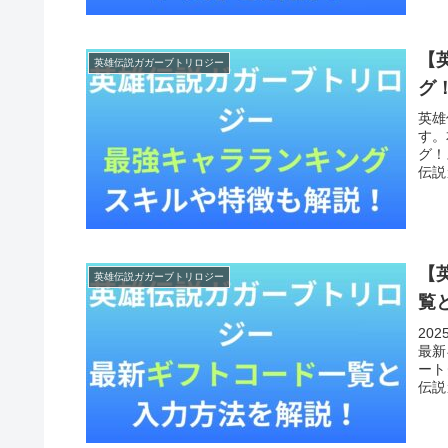
【
英雄伝説ガガーブトリロジー
グ
英雄
す。
グ！
伝説
【
英雄伝説ガガーブトリロジー
覧
20
最新
ート
伝説