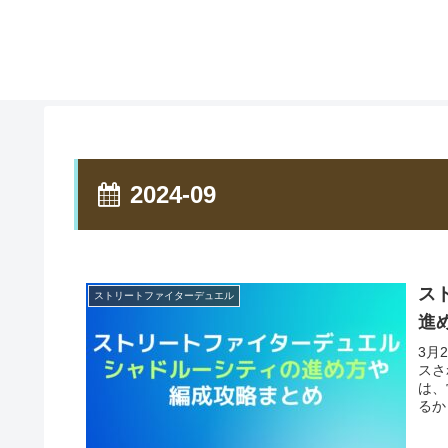
2024-09
ス
ストリートファイターデュエル
進
3月
スさ
は、
るか