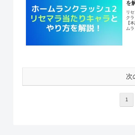
を
リセ
クラ
【本
ムラ
次
1