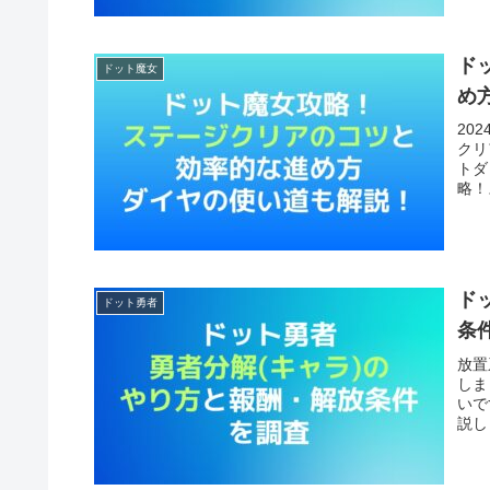
ド
ドット魔女
め
20
クリ
トダ
略！
ド
ドット勇者
条
放置
しま
いで
説し