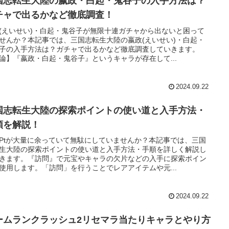
国志転生大陸の嬴政・白起・鬼谷子の入手方法は？
チャで出るかなど徹底調査！
(えいせい)・白起・鬼谷子が無限十連ガチャから出ないと困って
せんか？本記事では、三国志転生大陸の嬴政(えいせい)・白起・
子の入手方法は？ガチャで出るかなど徹底調査していきます。
論】『嬴政・白起・鬼谷子』というキャラが存在して...
2024.09.22
国志転生大陸の探索ポイントの使い道と入手方法・
順を解説！
Ptが大量に余っていて無駄にしていませんか？本記事では、三国
生大陸の探索ポイントの使い道と入手方法・手順を詳しく解説し
きます。『訪問』で元宝やキャラの欠片などの入手に探索ポイン
使用します。「訪問」を行うことでレアアイテムや元...
2024.09.22
ームランクラッシュ2リセマラ当たりキャラとやり方