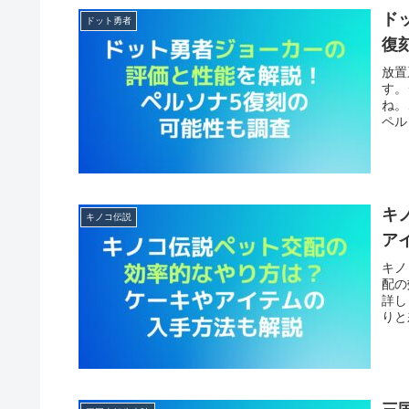
ド
ドット勇者
復
放置
す。
ね。
ペル
キ
キノコ伝説
ア
キノ
配の
詳し
りと