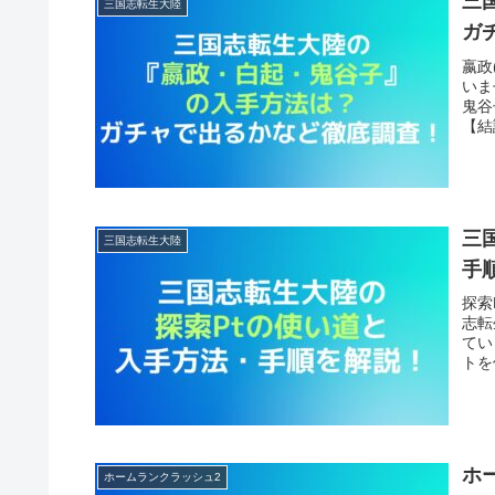
三
三国志転生大陸
ガ
嬴政
いま
鬼谷
【結
三
三国志転生大陸
手
探索
志転
てい
トを
ホ
ホームランクラッシュ2