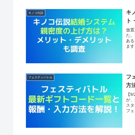
キ
キノコ伝説
ト
放置
た。
ある
ます
フ
フェスティバトル
方
【9
が、
スタ
フェ