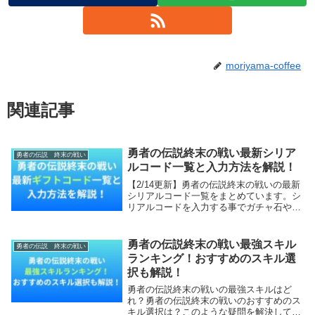
moriyama-coffee
関連記事
勇者の伝説終末の戦い最新シリア
勇者の伝説 終末の戦い
ルコード一覧と入力方法を解説！
【2/14更新】勇者の伝説終末の戦いの最新
シリアルコード一覧をまとめています。シ
リアルコードを入力する事でガチャ石や育
成素材を入手できます。本記事では、勇者
の伝説終末の戦いの最新シリアルコード一
覧と報酬・入力方法を解説していきます。
勇者の伝説終末の戦い最強スキル
勇者の伝説 終末の戦い
【本記事...
ランキング！おすすめのスキル選
択も解説！
勇者の伝説終末の戦いの最強スキルはど
れ？勇者の伝説終末の戦いのおすすめのス
キル選択は？このような疑問を解決してい