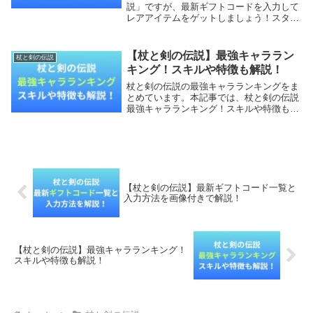
説」ですが、最新ギフトコードを入力して
レアアイテムをゲットしましょう！スター
トダッシュで確実に差をつけることができ
ます！本記事では、杖と剣の伝説の最新ギ
フトコード一覧と入力方法を画像付きで解
【杖と剣の伝説】最強キャララン
杖と剣の伝説
説してい...
キング！スキルや特徴も解説！
杖と剣の伝説の最強キャラランキングをま
とめています。本記事では、杖と剣の伝説
最強キャラランキング！スキルや特徴も詳
しく調査していきます。【本記事の内容】
杖と剣の伝説最強スキルランキング！杖と
剣の伝説関連記事杖と剣の伝説最強スキル
ランキング！...
【杖と剣の伝説】最新ギフトコード一覧と
入力方法を画像付きで解説！
【杖と剣の伝説】最強キャラランキング！
スキルや特徴も解説！