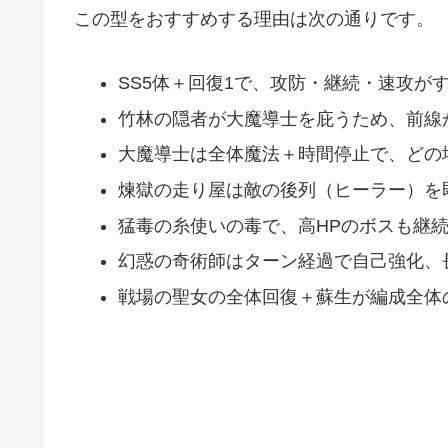
この型をおすすめする理由は次の通りです。
SS5体＋回復1で、攻防・継続・速攻が
竹林の隠者が大魔導士を庇うため、前線
大魔導士は全体魔法＋時間停止で、どの
煉獄の走り屋は敵の後列（ヒーラー）を
猛毒の糸使いの毒で、高HPのボスも継
幻惑の奇術師はターン経過で自己強化、
戦場の聖女の全体回復＋蘇生が編成全体