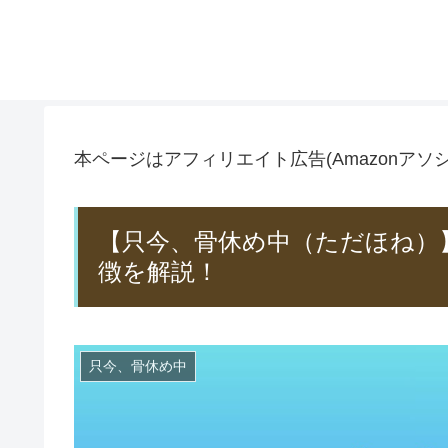
本ページはアフィリエイト広告(Amazonア
【只今、骨休め中（ただほね）
徴を解説！
只今、骨休め中