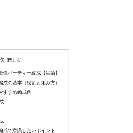
次
最強パーティー編成【結論】
編成の基本（役割と組み方）
おすすめ編成例
成
成
編成で意識したいポイント