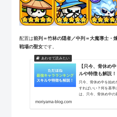
配置は
前列＝竹林の隠者／中列＝大魔導士・
戦場の聖女
です。
【只今、骨休め中
ルや特徴も解説！
只今、骨休め中を始め
すればいい？何を基準
は、只今、骨休め中の
初のキャラ選びで迷ってい
moriyama-blog.com