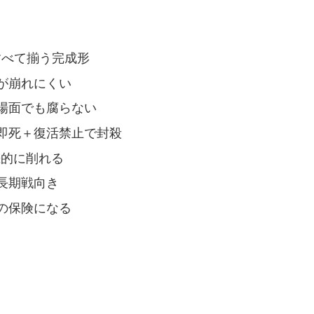
すべて揃う完成形
が崩れにくい
場面でも腐らない
即死＋復活禁止で封殺
続的に削れる
長期戦向き
の保険になる