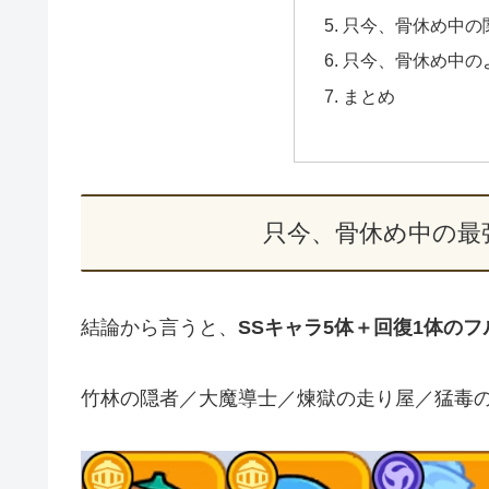
只今、骨休め中の
只今、骨休め中の
まとめ
只今、骨休め中の最
結論から言うと、
SSキャラ5体＋回復1体の
竹林の隠者／大魔導士／煉獄の走り屋／猛毒