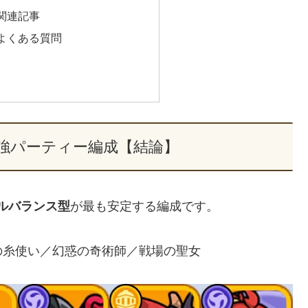
関連記事
よくある質問
強パーティー編成【結論】
フルバランス型
が最も安定する編成です。
の糸使い／幻惑の奇術師／戦場の聖女