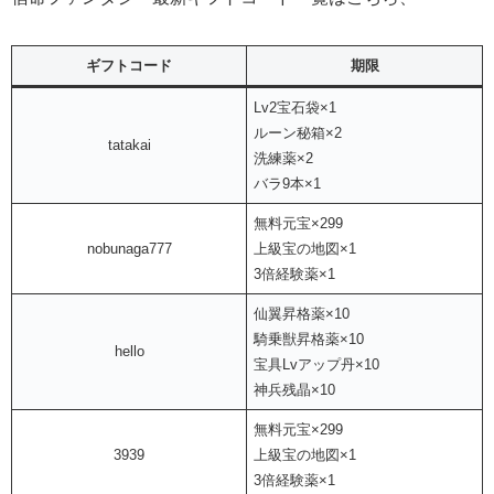
ギフトコード
期限
Lv2宝石袋×1
ルーン秘箱×2
tatakai
洗練薬×2
バラ9本×1
無料元宝×299
nobunaga777
上級宝の地図×1
3倍経験薬×1
仙翼昇格薬×10
騎乗獣昇格薬×10
hello
宝具Lvアップ丹×10
神兵残晶×10
無料元宝×299
3939
上級宝の地図×1
3倍経験薬×1