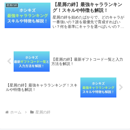
始める方は、ぜひ参考にしてください！星
【星屑の絆】最強キャラランキン
星屑の絆
屑の絆の最新ギ...
グ！スキルや特徴も解説！
星屑の絆を始めたばかりで、どのキャラが
一番強いの？誰を最優先で育成すればい
い？何を基準にキャラを選べばいいの？と
悩んでいませんか？本記事では、星屑の絆
の最強キャラランキングと各キャラの評価
を解説します。最初のキャラ選びで迷って
いる方は、ぜひ...
【星屑の絆】最新ギフトコード一覧と入力
方法を解説！
【星屑の絆】最強キャラランキング！スキ
ルや特徴も解説！
ホーム
星屑の絆