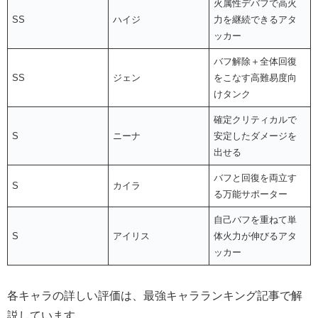
火属性デバフで高火
SS
ハイジ
力を継続できるアタ
ッカー
バフ解除＋全体回復
SS
ジェン
をこなす高難易度向
けタンク
確定クリティカルで
S
ニーナ
安定したダメージを
出せる
バフと回復を両立す
S
カイラ
る万能サポーター
自己バフを重ねて単
S
アイリス
体火力が伸びるアタ
ッカー
各キャラの詳しい評価は、最強キャラランキング記事で解
説しています。