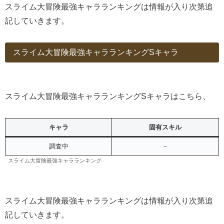
スライム大冒険最強キャラランキングは情報が入り次第追
記していきます。
スライム大冒険最強キャラランキングSキャラ
スライム大冒険最強キャラランキングSキャラはこちら、
キャラ
固有スキル
調査中
－
スライム大冒険最強キャラランキング
スライム大冒険最強キャラランキングは情報が入り次第追
記していきます。