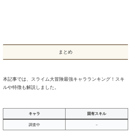
まとめ
本記事では、スライム大冒険最強キャラランキング！スキ
ルや特徴も解説しました。
キャラ
固有スキル
調査中
－