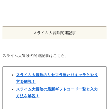
スライム大冒険関連記事
スライム大冒険の関連記事はこちら、
スライム大冒険のリセマラ当たりキャラとやり
方を解説！
スライム大冒険の最新ギフトコード一覧と入力
方法を解説！