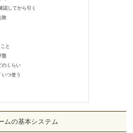
確認してから引く
失敗
ること
序盤
どのくらい
 いつ使う
ームの基本システム