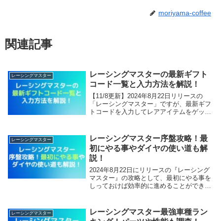
moriyama-coffee
関連記事
レーシングマスターの最新ギフト
レーシングマスター
コード一覧と入力方法を解説！
【11/8更新】2024年8月22日リリースの
「レーシングマスター」ですが、最新ギフ
トコードを入力してレアアイテムをゲット
しましょう！スタートダッシュで確実に差
をつけることができます！本記事では、レ
ーシングマスターの最新ギフトコード一覧
レーシングマスター序盤攻略！最
レーシングマスター
と入...
初にやる事やダイヤの使い道も解
説！
2024年8月22日にリリースの『レーシング
マスター』の攻略として、最初にやる事を
しっておけば効率的に進めることができま
す。序盤に差をつけましょう！本記事で
は、レーシングマスター序盤攻略！最初に
やる事やダイヤの使い道も解説していきま
レーシングマスター最強車種ラン
レーシングマスター
す。【本...