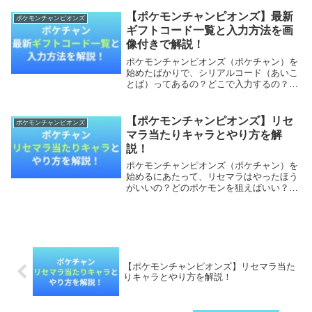
【ポケモンチャンピオンズ】最新
ポケモンチャンピオンズ
ギフトコード一覧と入力方法を画
像付きで解説！
ポケモンチャンピオンズ（ポケチャン）を
始めたばかりで、シリアルコード（あいこ
とば）ってあるの？どこで入力するの？ど
んなポケモン・アイテムがもらえるの？と
気になっていますよね。最初の戦力集め
は、もらえるものを取りこぼさないところ
【ポケモンチャンピオンズ】リセ
ポケモンチャンピオンズ
からです。本記...
マラ当たりキャラとやり方を解
説！
ポケモンチャンピオンズ（ポケチャン）を
始めるにあたって、リセマラはやったほう
がいいの？どのポケモンを狙えばいい？リ
セマラのやり方や終了ラインは？と悩んで
いませんか？対戦中心のタイトルなので、
最初の1体で迷うのは自然なことです。本
記事では、ポ...
【ポケモンチャンピオンズ】リセマラ当た
りキャラとやり方を解説！