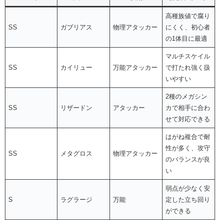
高種族値で腐り
SS
ガブリアス
物理アタッカー
にくく、初心者
の1体目に最適
マルチスケイル
SS
カイリュー
万能アタッカー
で打たれ強く扱
いやすい
2種のメガシン
SS
リザードン
アタッカー
カで相手に合わ
せて対応できる
はがね複合で耐
性が多く、攻守
SS
メタグロス
物理アタッカー
のバランスが良
い
弱点が少なく安
S
ラグラージ
万能
定した立ち回り
ができる