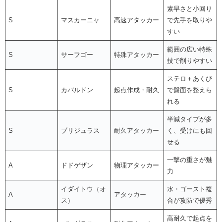
素早さと小回り
S
マスカーニャ
高速アタッカー
で先手を取りや
すい
範囲の広い特殊
S
サーフゴー
特殊アタッカー
技で削りやすい
ステロ＋あくび
S
カバルドン
起点作成・耐久
で盤面を整えら
れる
半減タイプが多
S
ブリジュラス
耐久アタッカー
く、受けにも回
せる
一撃の重さが魅
A
ドドゲザン
物理アタッカー
力
イダイトウ（オ
水・ゴースト複
A
アタッカー
ス）
合が攻防で優秀
高耐久で起点を