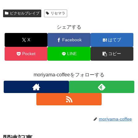
ピクセルブレイブ
リセマラ
シェアする
X
Facebook
はてブ
Pocket
LINE
コピー
moriyama-coffeeをフォローする
moriyama-coffee