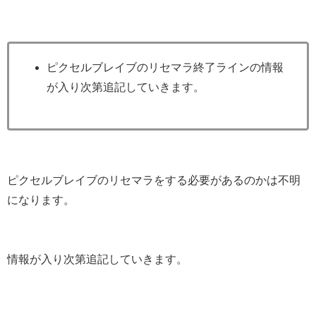
ピクセルブレイブのリセマラ終了ラインの情報
が入り次第追記していきます。
ピクセルブレイブのリセマラをする必要があるのかは不明
になります。
情報が入り次第追記していきます。