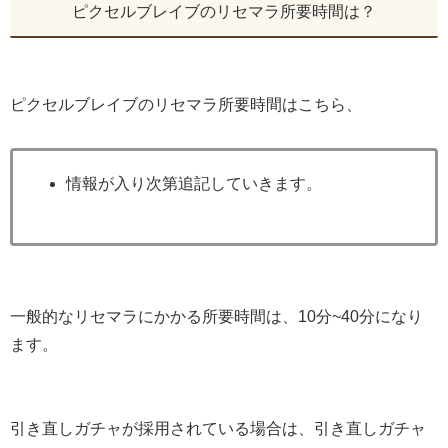
ピクセルブレイブのリセマラ所要時間は？
ピクセルブレイブのリセマラ所要時間はこちら、
情報が入り次第追記していきます。
一般的なリセマラにかかる所要時間は、10分~40分になり
ます。
引き直しガチャが採用されている場合は、引き直しガチャ