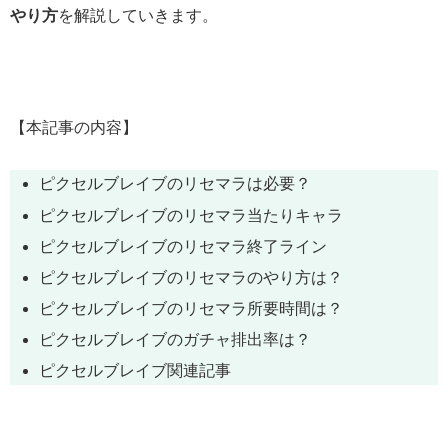
やり方
を解説していきます。
【本記事の内容】
ピクセルブレイブ
のリセマラは必要？
ピクセルブレイブのリセマラ当たりキャラ
ピクセルブレイブのリセマラ終了ライン
ピクセルブレイブのリセマラのやり方は？
ピクセルブレイブのリセマラ所要時間は？
ピクセルブレイブのガチャ排出率は？
ピクセルブレイブ関連記事