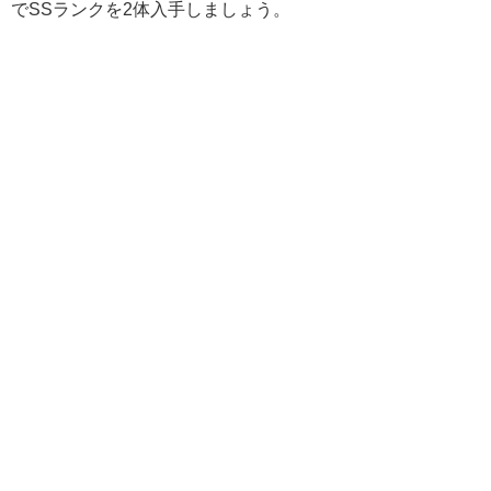
でSSランクを2体入手しましょう。