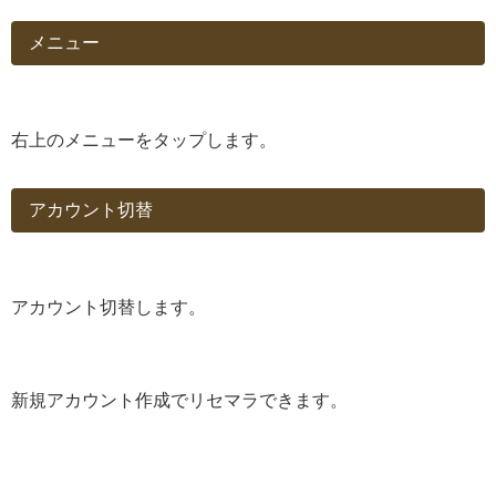
メニュー
右上のメニューをタップします。
アカウント切替
アカウント切替します。
新規アカウント作成でリセマラできます。