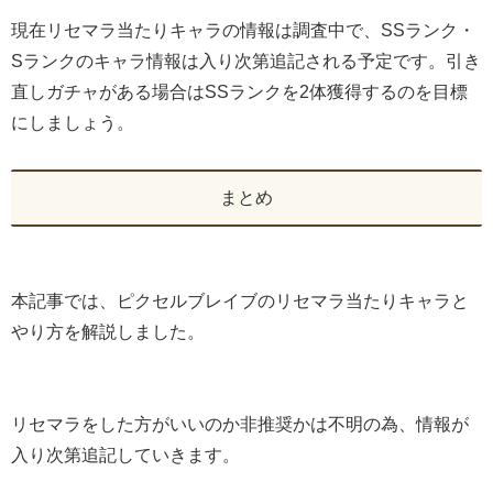
現在リセマラ当たりキャラの情報は調査中で、SSランク・
Sランクのキャラ情報は入り次第追記される予定です。引き
直しガチャがある場合はSSランクを2体獲得するのを目標
にしましょう。
まとめ
本記事では、ピクセルブレイブのリセマラ当たりキャラと
やり方を解説しました。
リセマラをした方がいいのか非推奨かは不明の為、情報が
入り次第追記していきます。