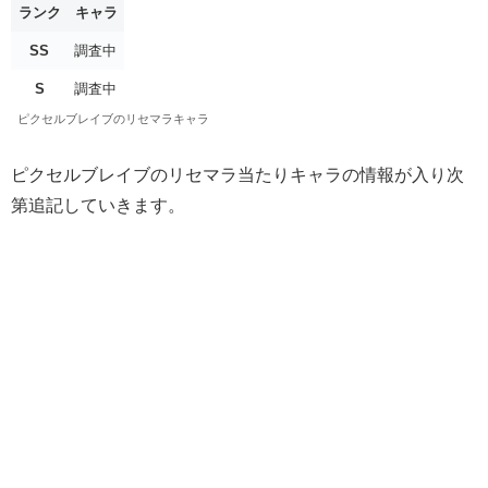
ランク
キャラ
SS
調査中
S
調査中
ピクセルブレイブのリセマラキャラ
ピクセルブレイブのリセマラ当たりキャラの情報が入り次
第追記していきます。