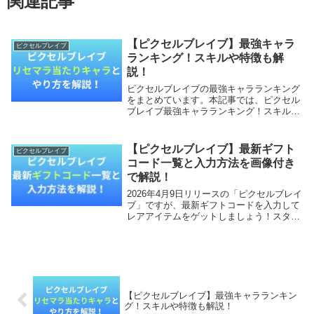
関連記事
【ピクセルブレイブ】最強キャラ
ピクセルブレイブ
ランキング！スキルや特徴も解
説！
ピクセルブレイブの最強キャラランキング
をまとめています。本記事では、ピクセル
ブレイブ最強キャラランキング！スキルや
特徴も詳しく調査していきます。【本記事
の内容】ピクセルブレイブ最強キャララン
キング！ピクセルブレイブ関連記事ピクセ
【ピクセルブレイブ】最新ギフト
ピクセルブレイブ
ルブレイブ最...
コード一覧と入力方法を画像付き
で解説！
2026年4月9日リリースの「ピクセルブレイ
ブ」ですが、最新ギフトコードを入力して
レアアイテムをゲットしましょう！スター
トダッシュで確実に差をつけることができ
ます！本記事では、ピクセルブレイブの最
新ギフトコード一覧と入力方法を画像付き
で解説...
【ピクセルブレイブ】最強キャラランキン
グ！スキルや特徴も解説！