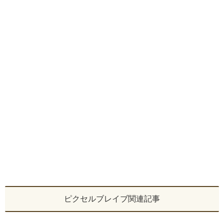
ピクセルブレイブ関連記事