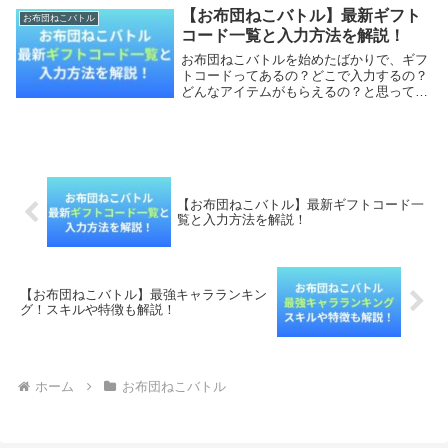
各キャラの評価を解説します。最初のキャ
【お布団ねこバトル】最新ギフト
お布団ねこバトル
ラ選びで迷っ...
コード一覧と入力方法を解説！
お布団ねこバトルを始めたばかりで、ギフ
トコードってあるの？どこで入力するの？
どんなアイテムがもらえるの？と思ってい
ますよね？本記事では、お布団ねこバトル
のギフトコードの一覧と入力方法を解説し
ます。これから始める方は、ぜひ参考にし
てください！...
【お布団ねこバトル】最新ギフトコード一
覧と入力方法を解説！
【お布団ねこバトル】最強キャラランキン
グ！スキルや特徴も解説！
ホーム
お布団ねこバトル