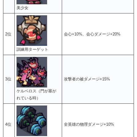
美少女
2位
会心+10%、会心ダメージ+20%
訓練用ターゲット
3位
攻撃者の被ダメージ+15%
ケルベロス（門が塞が
れている時）
4位
全英雄の物理ダメージ+10%