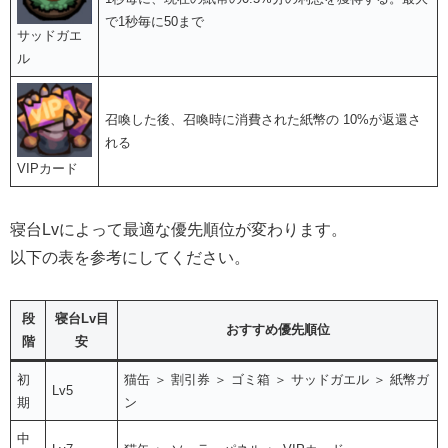
で1秒毎に50まで
サッドガエ
ル
召喚した後、召喚時に消費された紙幣の 10%が返還さ
れる
VIPカード
寝台Lvによって最適な優先順位が変わります。
以下の表を参考にしてください。
段
寝台Lv目
おすすめ優先順位
階
安
初
猫缶 ＞ 割引券 ＞ ゴミ箱 ＞ サッドガエル ＞ 紙幣ガ
Lv5
期
ン
中