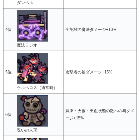
ダンベル
4位
全英雄の魔法ダメージ+10%
魔法ラジオ
5位
攻撃者の被ダメージ+15%
ケルベロス（通常時）
麻痺・火傷・出血状態の敵への与ダメ
6位
ージ+15%
呪いの人形