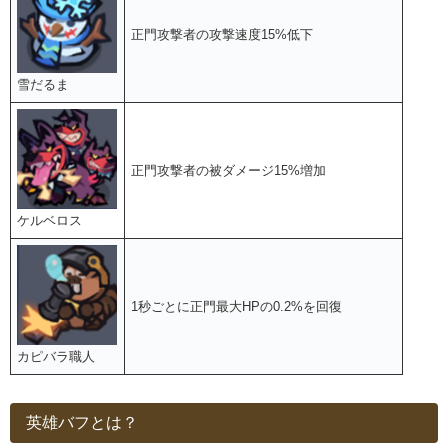
正門攻撃者の攻撃速度15%低下
雪だるま
正門攻撃者の被ダメージ15%増加
ケルベロス
1秒ごとに正門最大HPの0.2%を回復
カピバラ職人
英雄バフとは？