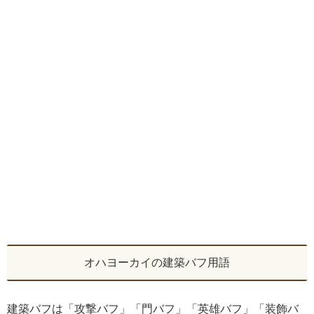
オハヨーカイの建築バフ用語
建築バフは「攻撃バフ」「門バフ」「英雄バフ」「装飾バ