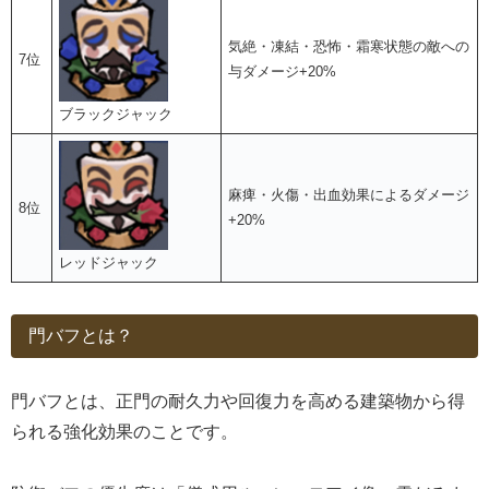
気絶・凍結・恐怖・霜寒状態の敵への
7位
与ダメージ+20%
ブラックジャック
麻痺・火傷・出血効果によるダメージ
8位
+20%
レッドジャック
門バフとは？
門バフとは、正門の耐久力や回復力を高める建築物から得
られる強化効果のことです。