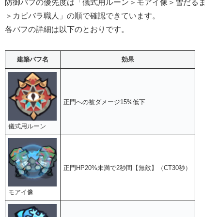
防御バフの優先度は「儀式用ルーン＞モアイ像＞雪だるま
＞カピバラ職人」の順で確認できています。
各バフの詳細は以下のとおりです。
建築バフ名
効果
正門への被ダメージ15%低下
儀式用ルーン
正門HP20%未満で2秒間【無敵】（CT30秒）
モアイ像