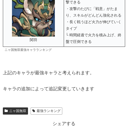
撃できる
・攻撃のたびに「戦意」がたま
り、スキルがどんどん強化される
・長く戦うほど火力が伸びていく
タイプ
└ 時間経過で火力を積み上げ、終
関羽
盤で圧倒できる
ニャ国無双最強キャラランキング
上記のキャラが最強キャラと考えられます。
キャラの追加によって追記変更していきます
ニャ国無双
最強ランキング
シェアする