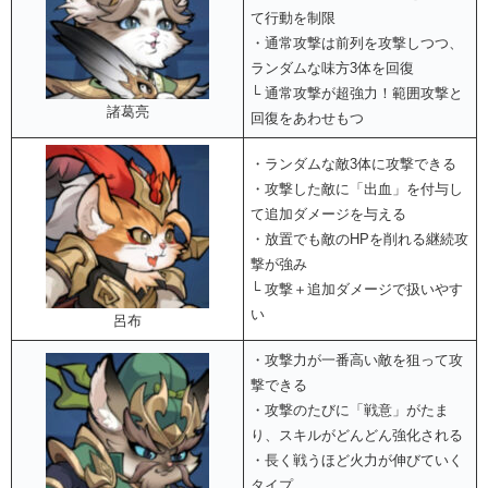
て行動を制限
・通常攻撃は前列を攻撃しつつ、
ランダムな味方3体を回復
└ 通常攻撃が超強力！範囲攻撃と
諸葛亮
回復をあわせもつ
・ランダムな敵3体に攻撃できる
・攻撃した敵に「出血」を付与し
て追加ダメージを与える
・放置でも敵のHPを削れる継続攻
撃が強み
└ 攻撃＋追加ダメージで扱いやす
い
呂布
・攻撃力が一番高い敵を狙って攻
撃できる
・攻撃のたびに「戦意」がたま
り、スキルがどんどん強化される
・長く戦うほど火力が伸びていく
タイプ