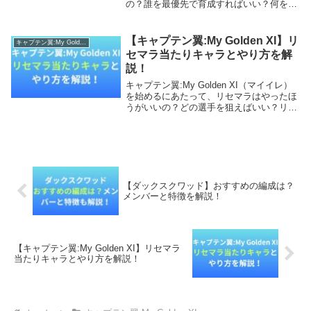
の？誰を最優先で育成すればいい？何を基
準に選手を選べばいいの？と悩んでいませ
んか？本記事では、キャプテン翼:My
Golden XIの最強キャラランキング...
【キャプテン翼:My Golden XI】リ
キャプテン翼:My Golden XI
セマラ当たりキャラとやり方を解
説！
キャプテン翼:My Golden XI（マイイレ）
を始めるにあたって、リセマラはやったほ
うがいいの？どの選手を狙えばいい？リセ
マラのやり方や終了ラインは？と悩んでい
ませんか？本記事では、キャプテン翼:My
Golden XIのリセマラのやり...
【ダックスクワッド】おすすめの編成は？
メンバーと特徴を解説！
【キャプテン翼:My Golden XI】リセマラ
当たりキャラとやり方を解説！