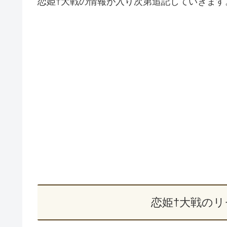
恋姫†大戦の情報が入り次第追記していきます
恋姫†大戦の