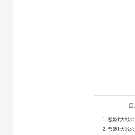
目
恋姫†大戦
恋姫†大戦