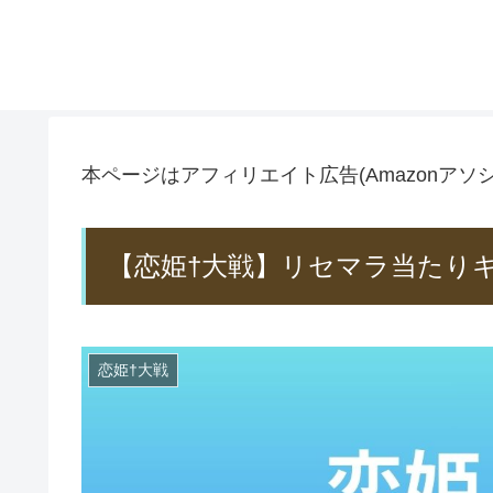
本ページはアフィリエイト広告(Amazonア
【恋姫†大戦】リセマラ当たり
恋姫†大戦