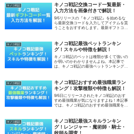
初にやることキノコ戦記攻略！リセマラは
キノコ戦記交換コード一覧最新・
キノコ戦記
非推奨キノ...
入力方法を画像付きで解説！
9/6リリースの『キノコ戦記』を始めるな
ら最新交換コードを入力してアイテムを貰
うことをおすすめします。最新ギフトコー
ドで序盤に差をつけましょう！本記事で
は、キノコ戦記最新交換コード一覧と報
酬・入力方法を解説していきます。【本記
キノコ戦記最強ペットランキン
キノコ戦記
事の内容】キノ...
グ！スキルや特徴を解説！
キノコ戦記のペットは種類が多くて強いの
か弱いのかわかりませんよね。本記事で
は、キノコ戦記の最強ペットランキング！
スキルや特徴を解説！【本記事の内容】キ
ノコ戦記最強ペットランキング！スキルや
特徴その他『序盤攻略』『最強職業ランキ
キノコ戦記おすすめ最強職業ラン
キノコ戦記
ング』『最強ス...
キング！攻撃種類や特徴も解説！
9/6日にリリースされたキノコ戦記のおす
すめ最強職業が気になりますよね！本記事
では、キノコ戦記のおすすめ最強職業をラ
ンキングにして攻撃種類や特徴も解説して
いきます。【本記事の内容】キノコ戦記お
すすめ最強職業ランキングその他『リセマ
キノコ戦記最強スキルランキン
キノコ戦記
ラ』『序盤...
グ！レンジャー・魔術師・騎士・
牧師を調査！