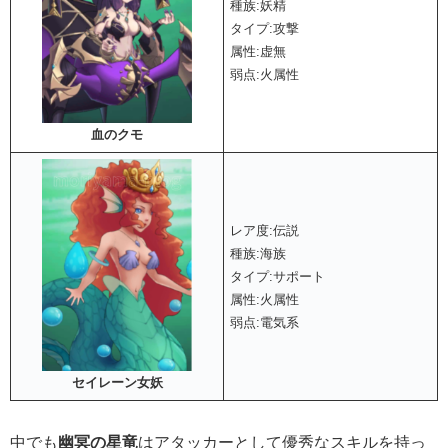
種族:妖精
タイプ:攻撃
属性:虚無
弱点:火属性
血のクモ
レア度:伝説
種族:海族
タイプ:サポート
属性:火属性
弱点:電気系
セイレーン女妖
中でも
幽冥の星竜
はアタッカーとして優秀なスキルを持っ