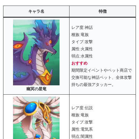
キャラ名
特徴
レア度:神話
種族:竜族
タイプ:攻撃
属性:火属性
弱点:水属性
おすすめ
期間限定イベントやペット商店で
交換可能な神話ペット、全体攻撃
持ちの最強アタッカー。
幽冥の星竜
レア度:伝説
種族:竜族
タイプ:攻撃
属性:電気系
弱点:闇属性