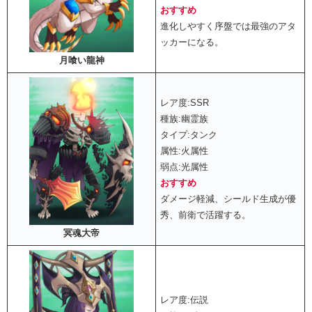
おすすめ
進化しやすく序盤では最強のアタ
ッカーになる。
月喰い龍神
レア度:SSR
種族:幽霊族
タイプ:タンク
属性:火属性
弱点:光属性
おすすめ
ダメージ軽減、シールド生成が優
秀、前衛で活躍する。
冥魂大帝
レア度:伝説