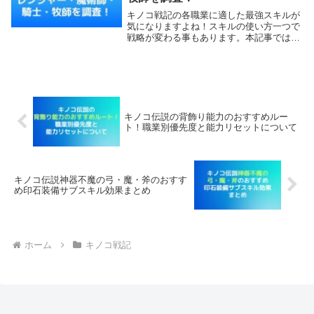
キノコ戦記の各職業に適した最強スキルが
気になりますよね！スキルの使い方一つで
戦略が変わる事もあります。本記事では、
キノコ戦記最強スキルランキング！レンジ
ャー・魔術師・騎士・牧師を詳しく調査し
ていきます。【本記事の内容】キノコ戦記
最強スキルラ...
キノコ伝説の背飾り能力のおすすめルー
ト！職業別優先度と能力リセットについて
キノコ伝説神器不魔の弓・魔・斧のおすす
め印石装備サブスキル効果まとめ
ホーム
キノコ戦記