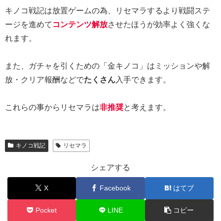
キノコ戦記は放置ゲームの為、リセマラするより戦闘ステ
ージを進めて
コンテンツ解放
させたほうが効率よく強くな
れます。
また、ガチャを引くための「金キノコ」はミッションや解
放・クリア報酬などで
たくさん
入手できます。
これらの事からリセマラは
非推奨
と考えます。
キノコ戦記
リセマラ
シェアする
X
Facebook
はてブ
Pocket
LINE
コピー