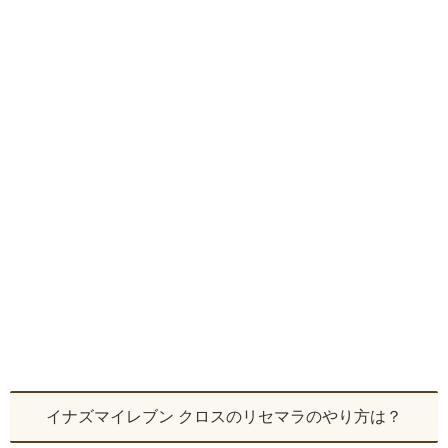
イナズマイレブン クロスのリセマラのやり方は？