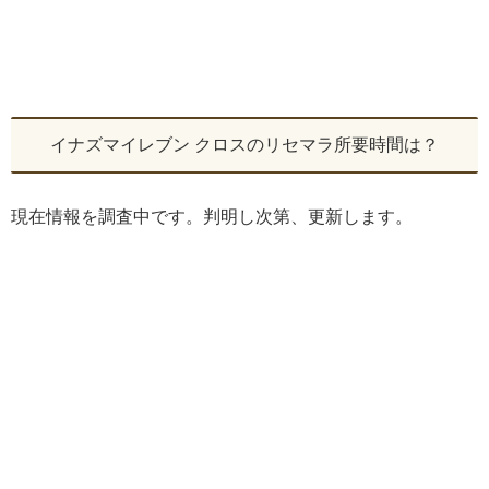
イナズマイレブン クロスのリセマラ所要時間は？
現在情報を調査中です。判明し次第、更新します。