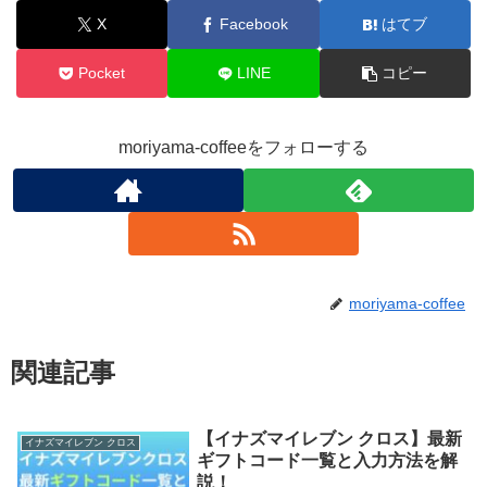
X
Facebook
はてブ
Pocket
LINE
コピー
moriyama-coffeeをフォローする
moriyama-coffee
関連記事
【イナズマイレブン クロス】最新
イナズマイレブン クロス
ギフトコード一覧と入力方法を解
説！