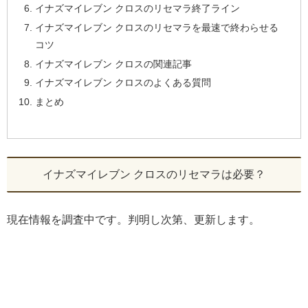
イナズマイレブン クロスのリセマラ終了ライン
イナズマイレブン クロスのリセマラを最速で終わらせる
コツ
イナズマイレブン クロスの関連記事
イナズマイレブン クロスのよくある質問
まとめ
イナズマイレブン クロスのリセマラは必要？
現在情報を調査中です。判明し次第、更新します。