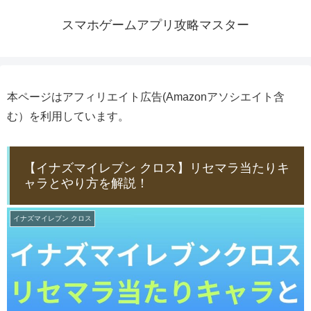
スマホゲームアプリ攻略マスター
本ページはアフィリエイト広告(Amazonアソシエイト含
む）を利用しています。
【イナズマイレブン クロス】リセマラ当たりキ
ャラとやり方を解説！
イナズマイレブン クロス