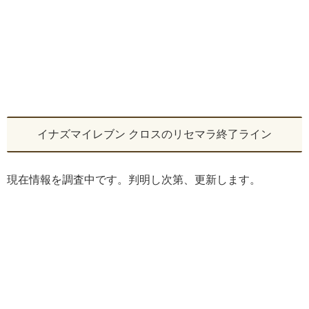
イナズマイレブン クロスのリセマラ終了ライン
現在情報を調査中です。判明し次第、更新します。