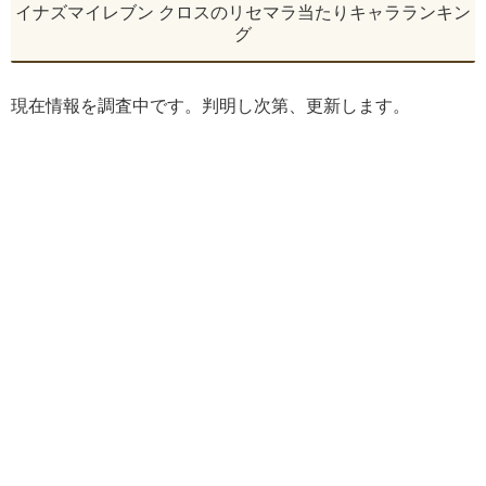
イナズマイレブン クロスのリセマラ当たりキャラランキン
グ
現在情報を調査中です。判明し次第、更新します。