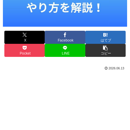
X
Facebook
はてブ
Pocket
LINE
コピー
2026.06.13