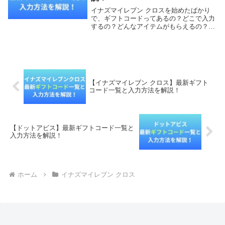
イナズマイレブン クロスを始めたばかり
で、ギフトコードってあるの？どこで入力
するの？どんなアイテムがもらえるの？と
思っていますよね？本記事では、イナズマ
イレブン クロスのギフトコードの一覧と
入力方法を解説します。これから始める方
は、ぜひ参考...
【イナズマイレブン クロス】最新ギフト
コード一覧と入力方法を解説！
【ドットアビス】最新ギフトコード一覧と
入力方法を解説！
ホーム
イナズマイレブン クロス