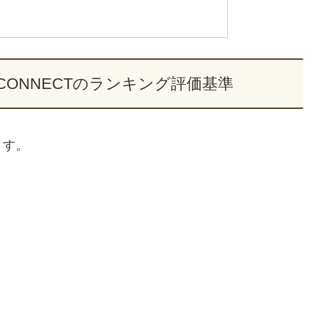
ND CONNECTのランキング評価基準
ます。