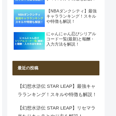
【NBAダンクシティ】最強
キャラランキング！スキル
や特徴も解説！
にゃんにゃん忍びシリアル
コード一覧(最新)と報酬・
入力方法を解説！
最近の投稿
【幻想水滸伝 STAR LEAP】最強キャ
ラランキング！スキルや特徴も解説！
【幻想水滸伝 STAR LEAP】リセマラ