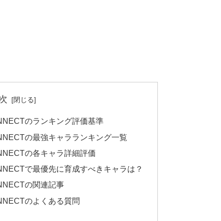
次
 CONNECTのランキング評価基準
 CONNECTの最強キャラランキング一覧
CONNECTの各キャラ詳細評価
 CONNECTで最優先に育成すべきキャラは？
CONNECTの関連記事
CONNECTのよくある質問