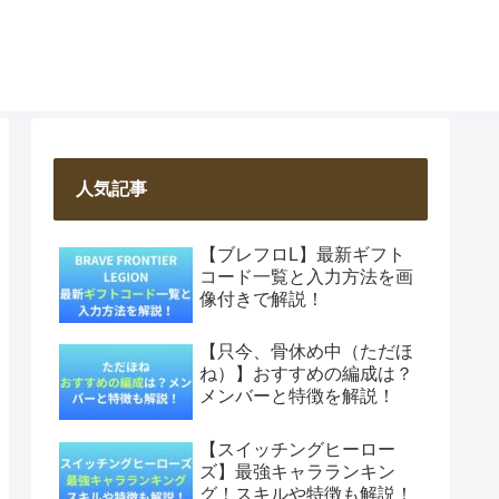
人気記事
【ブレフロL】最新ギフト
コード一覧と入力方法を画
像付きで解説！
【只今、骨休め中（ただほ
ね）】おすすめの編成は？
メンバーと特徴を解説！
【スイッチングヒーロー
ズ】最強キャラランキン
グ！スキルや特徴も解説！