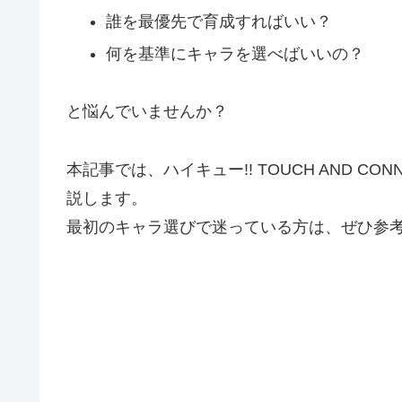
誰を最優先で育成すればいい？
何を基準にキャラを選べばいいの？
と悩んでいませんか？
本記事では、ハイキュー!! TOUCH AND 
説します。
最初のキャラ選びで迷っている方は、ぜひ参