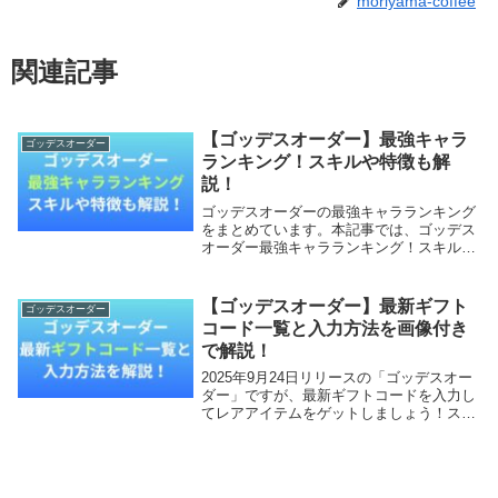
moriyama-coffee
関連記事
【ゴッデスオーダー】最強キャラ
ゴッデスオーダー
ランキング！スキルや特徴も解
説！
ゴッデスオーダーの最強キャラランキング
をまとめています。本記事では、ゴッデス
オーダー最強キャラランキング！スキルや
特徴も詳しく調査していきます。【本記事
の内容】ゴッデスオーダー最強キャララン
キング！ゴッデスオーダー関連記事ゴッデ
【ゴッデスオーダー】最新ギフト
ゴッデスオーダー
スオーダー最...
コード一覧と入力方法を画像付き
で解説！
2025年9月24日リリースの「ゴッデスオー
ダー」ですが、最新ギフトコードを入力し
てレアアイテムをゲットしましょう！スタ
ートダッシュで確実に差をつけることがで
きます！本記事では、ゴッデスオーダーの
最新ギフトコード一覧と入力方法を画像付
きで解...