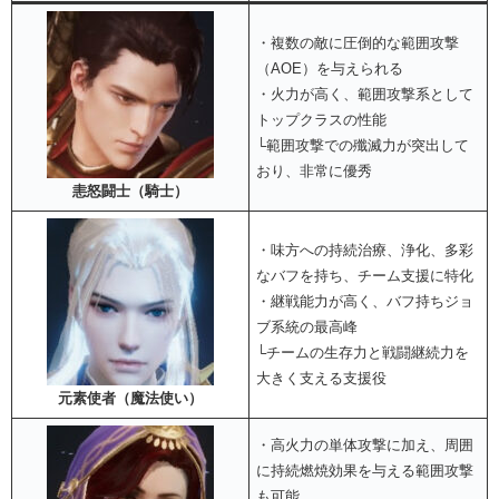
・複数の敵に圧倒的な範囲攻撃
（AOE）を与えられる
・火力が高く、範囲攻撃系として
トップクラスの性能
└範囲攻撃での殲滅力が突出して
おり、非常に優秀
恚怒闘士（騎士）
・味方への持続治療、浄化、多彩
なバフを持ち、チーム支援に特化
・継戦能力が高く、バフ持ちジョ
ブ系統の最高峰
└チームの生存力と戦闘継続力を
大きく支える支援役
元素使者（魔法使い）
・高火力の単体攻撃に加え、周囲
に持続燃焼効果を与える範囲攻撃
も可能