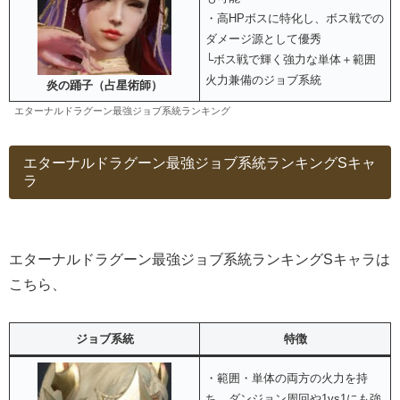
・高HPボスに特化し、ボス戦での
ダメージ源として優秀
└ボス戦で輝く強力な単体＋範囲
火力兼備のジョブ系統
炎の踊子（占星術師）
エターナルドラグーン最強ジョブ系統ランキング
エターナルドラグーン最強ジョブ系統ランキングSキャ
ラ
エターナルドラグーン最強ジョブ系統ランキングSキャラは
こちら、
ジョブ系統
特徴
・範囲・単体の両方の火力を持
ち、ダンジョン周回や1vs1にも強