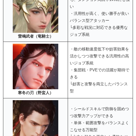
い
・汎用性が高く、使い勝手が良い
バランス型アタッカー
└多彩な戦況に対応できる優秀な
ジョブ系統
雷鳴武者（竜騎士）
・敵の移動速度低下や妨害効果を
活かしつつ攻撃できる汎用性の高
いジョブ系統
・集団戦・PVEでの活躍が期待で
きる
└妨害と攻撃を両立したバランス
型
寒冬の刃（野蛮人）
・シールドスキルで防御を固めつ
つ攻撃力アップができる
・単体・範囲攻撃をバランスよく
こなせる万能型