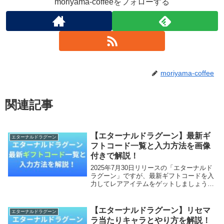
moriyama-coffeeをフォローする
moriyama-coffee
関連記事
【エターナルドラグーン】最新ギ
エターナルドラグーン
フトコード一覧と入力方法を画像
付きで解説！
2025年7月30日リリースの「エターナルド
ラグーン」ですが、最新ギフトコードを入
力してレアアイテムをゲットしましょう！
スタートダッシュで確実に差をつけること
ができます！本記事では、エターナルドラ
グーンの最新ギフトコード一覧と入力方法
【エターナルドラグーン】リセマ
エターナルドラグーン
を画像...
ラ当たりキャラとやり方を解説！