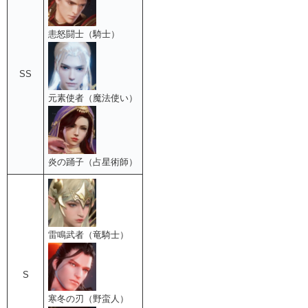
恚怒闘士（騎士）
SS
元素使者（魔法使い）
炎の踊子（占星術師）
雷鳴武者（竜騎士）
S
寒冬の刃（野蛮人）