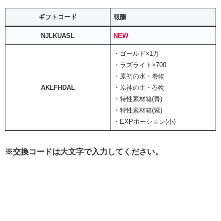
ギフトコード
報酬
NJLKUASL
NEW
・ゴールド×1万
・ラズライト×700
・原初の水・巻物
AKLFHDAL
・原神の土・巻物
・特性素材箱(青)
・特性素材箱(紫)
・EXPポーション(小)
※交換コードは大文字で入力してください。