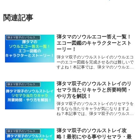
関連記事
弾タマのソウルエコー答え一覧！
弾タマ双子のソウルストレイ
エコー図鑑のキャラクターとスト
ーリー！
弾タマ双子のソウルストレイのソウルエコ
ーのエコー図鑑を完成させるのは難しいで
すよね！本記事では、弾タマのソウルエコ
ーのエコー図鑑答え一覧をまとめたので参
考にして下さい。【本記事の内容】弾タマ
のソウルエコー答え一覧！キャラ弾タマの
弾タマ双子のソウルストレイのリ
弾タマ双子のソウルストレイ
ソウルエコー...
セマラ当たりキャラと所要時間・
やり方を解説！
弾タマ双子のソウルストレイのリセマラを
するなら当たりキャラが気になりますよ
ね？本記事では、弾タマ双子のソウルスト
レイのリセマラの当たりキャラと所要時
間・やり方を解説していきます。【本記事
の内容】弾タマ双子のソウルストレイのリ
弾タマ双子のソウルストレイ攻
弾タマ双子のソウルストレイ
セマラ当たりキャ...
略！最初にやる事やリセマラ・最