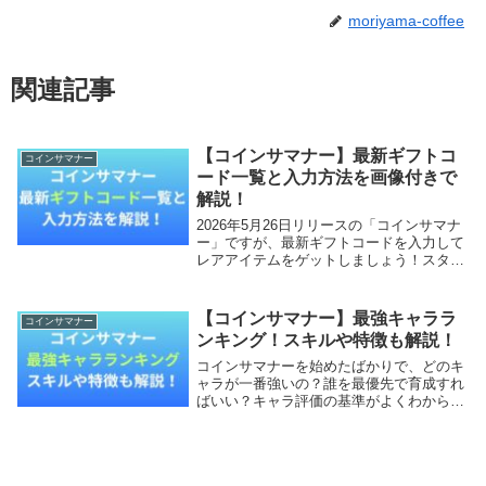
moriyama-coffee
関連記事
【コインサマナー】最新ギフトコ
コインサマナー
ード一覧と入力方法を画像付きで
解説！
2026年5月26日リリースの「コインサマナ
ー」ですが、最新ギフトコードを入力して
レアアイテムをゲットしましょう！スター
トダッシュで確実に差をつけることができ
ます！本記事では、コインサマナーの最新
ギフトコード一覧と入力方法を画像付きで
【コインサマナー】最強キャララ
コインサマナー
解説し...
ンキング！スキルや特徴も解説！
コインサマナーを始めたばかりで、どのキ
ャラが一番強いの？誰を最優先で育成すれ
ばいい？キャラ評価の基準がよくわからな
い？と悩んでいませんか？本記事では、コ
インサマナーの最強キャラランキングと各
キャラの評価を解説します。効率よく戦力
を伸ばしたい...