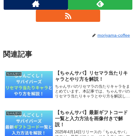
moriyama-coffee
関連記事
【ちゃんサバ】リセマラ当たりキ
ちゃんサバ
ャラとやり方を解説！
ちゃんサバのリセマラの当たりキャラをま
とめています。本記事では、ちゃんサバの
リセマラ当たりキャラとやり方を解説して
いきます。【本記事の内容】ちゃんサバの
リセマラ当たりキャラちゃんサバのリセマ
ラ終了ラインちゃんサバのリセマラのやり
【ちゃんサバ】最新ギフトコード
ちゃんサバ
方は？ちゃん...
一覧と入力方法を画像付きで解
説！
2025年4月14日リリースの「ちゃんサバ」