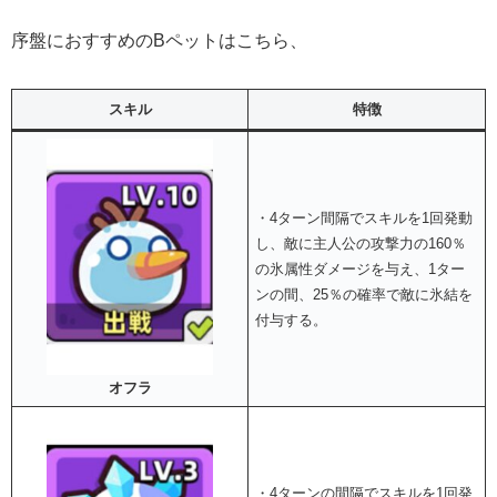
序盤におすすめのBペットはこちら、
スキル
特徴
・4ターン間隔でスキルを1回発動
し、敵に主人公の攻撃力の160％
の氷属性ダメージを与え、1ター
ンの間、25％の確率で敵に氷結を
付与する。
オフラ
・4ターンの間隔でスキルを1回発