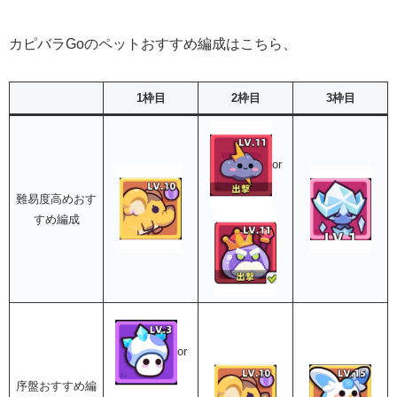
カピバラGoのペットおすすめ編成はこちら、
1枠目
2枠目
3枠目
or
難易度高めおす
すめ編成
or
序盤おすすめ編