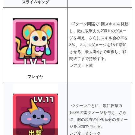
スライムキング
・2ターン間隔で1回スキルを発動
し、敵に攻撃力の200％のダメー
ジを与え、さらにスキル会心率を
8％、スキルダメージを15％増加
させる。最大3回まで重複し、戦
闘終了まで持続する。
レア度：不滅
フレイヤ
・2ターンごとに、敵に攻撃力
160％の雷ダメージを与え、さら
に、敵の現在のHP6％分のダメー
ジを追加で与える。
レア度：ミシック