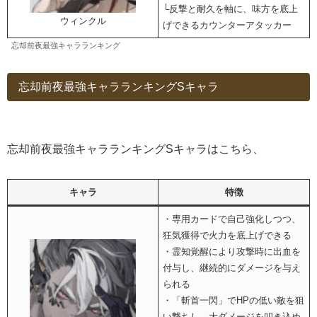
└反撃と耐久を軸に、味方を底上
ウィンクル
げできるカウンターアタッカー
忘却前夜最強キャラランキング
忘却前夜最強キャラランキングSキャラ
忘却前夜最強キャラランキングSキャラはこちら、
キャラ
特徴
・専用カードで自己強化しつつ、
狂気獲得で火力を底上げできる
・霊知覚醒により攻撃時に出血を
付与し、継続的にダメージを与え
られる
・「斬首一閃」でHPの低い敵を狙
い撃ちし、大ダメージを叩き込め