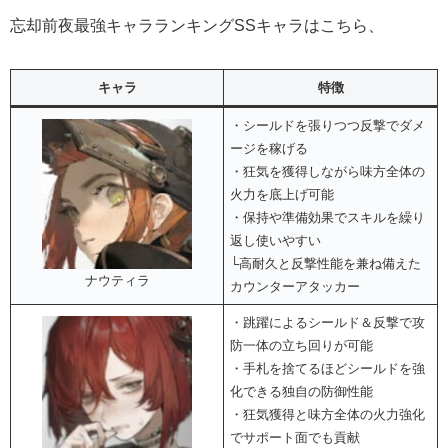
忘却前夜最強キャラランキングSSキャラはこちら、
キャラ
特徴
・シールドを張りつつ反撃でダメ
ージを稼げる
・狂気を獲得しながら味方全体の
火力を底上げ可能
・保持や準備効果でスキルを繰り
返し使いやすい
└高耐久と反撃性能を兼ね備えた
ナウティラ
カウンターアタッカー
・跳躍によるシールド＆反撃で攻
防一体の立ち回りが可能
・手札を捨てるほどシールドを強
化できる独自の防御性能
・狂気獲得と味方全体の火力強化
でサポート面でも貢献