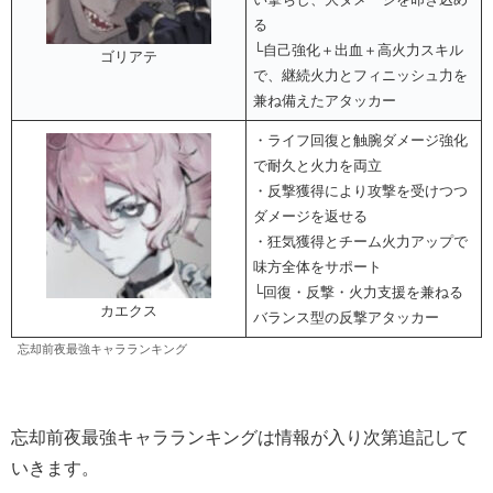
る
└自己強化＋出血＋高火力スキル
ゴリアテ
で、継続火力とフィニッシュ力を
兼ね備えたアタッカー
・ライフ回復と触腕ダメージ強化
で耐久と火力を両立
・反撃獲得により攻撃を受けつつ
ダメージを返せる
・狂気獲得とチーム火力アップで
味方全体をサポート
└回復・反撃・火力支援を兼ねる
カエクス
バランス型の反撃アタッカー
忘却前夜最強キャラランキング
忘却前夜最強キャラランキングは情報が入り次第追記して
いきます。