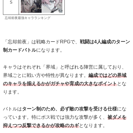
S
忘却前夜最強キャラランキング
「忘却前夜」は戦略カードRPGで、
戦闘は4人編成のターン
制カードバトル
になります。
キャラはそれぞれ「界域」と呼ばれる陣営に属しており、
界域ごとに戦い方や特性が異なります。
編成ではどの界域
のキャラを揃えるかがガチャや育成の大きなポイント
とな
ります。
バトルは
ターン制のため、必ず敵の攻撃を受ける仕様
にな
っています。特にボス戦では強力な攻撃が多く、
被ダメを
抑えつつ反撃できるかが攻略のカギ
となります。