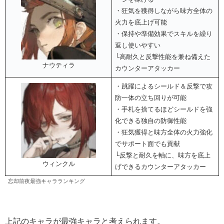
・狂気を獲得しながら味方全体の
火力を底上げ可能
・保持や準備効果でスキルを繰り
返し使いやすい
└高耐久と反撃性能を兼ね備えた
ナウティラ
カウンターアタッカー
・跳躍によるシールド＆反撃で攻
防一体の立ち回りが可能
・手札を捨てるほどシールドを強
化できる独自の防御性能
・狂気獲得と味方全体の火力強化
でサポート面でも貢献
└反撃と耐久を軸に、味方を底上
ウィンクル
げできるカウンターアタッカー
忘却前夜最強キャラランキング
上記のキャラが最強キャラと考えられます。