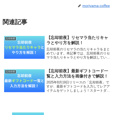
moriyama-coffee
関連記事
【忘却前夜】リセマラ当たりキャ
忘却前夜
ラとやり方を解説！
忘却前夜のリセマラの当たりキャラをまと
めています。本記事では、忘却前夜のリセ
マラ当たりキャラとやり方を解説していき
ます。【本記事の内容】忘却前夜のリセマ
ラは必要？忘却前夜のリセマラ当たりキャ
ラ忘却前夜のリセマラ終了ライン忘却前夜
【忘却前夜】最新ギフトコード一
忘却前夜
のリセマラの...
覧と入力方法を画像付きで解説！
2025年8月19日リリースの「忘却前夜」で
すが、最新ギフトコードを入力してレアア
イテムをゲットしましょう！スタートダッ
シュで確実に差をつけることができます！
本記事では、忘却前夜の最新ギフトコード
一覧と入力方法を画像付きで解説していき
ます。...