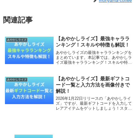
moriyama-coffee
関連記事
【あやかしライズ】最強キャララ
あやかしライズ
ンキング！スキルや特徴も解説！
あやかしライズの最強キャラランキングを
まとめています。本記事では、あやかしラ
イズ最強キャラランキング！スキルや特徴
も詳しく調査していきます。【本記事の内
容】あやかしライズ最強キャラランキン
グ！あやかしライズ関連記事あやかしライ
【あやかしライズ】最新ギフトコ
あやかしライズ
ズ最強キャララ...
ード一覧と入力方法を画像付きで
解説！
2026年1月22日リリースの「あやかしライ
ズ」ですが、最新ギフトコードを入力して
レアアイテムをゲットしましょう！スター
トダッシュで確実に差をつけることができ
ます！本記事では、あやかしライズの最新
ギフトコード一覧と入力方法を画像付きで
解説し...