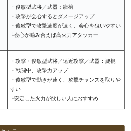
・俊敏型武将／武器：龍槍
・攻撃が会心するとダメージアップ
・俊敏型で攻撃速度が速く、会心を狙いやすい
└会心が噛み合えば高火力アタッカー
・攻撃・俊敏型武将／遠近攻撃／武器：旋棍
・戦闘中、攻撃力アップ
・俊敏型で動きが速く、攻撃チャンスを取りや
すい
└安定した火力が欲しい人におすすめ