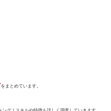
グ
をまとめています。
キング！スキルや特徴も詳しく調査していきます。