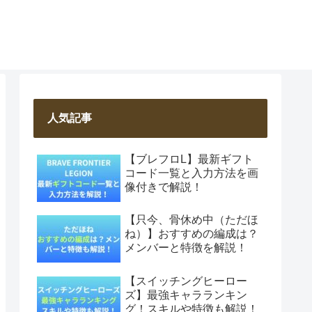
人気記事
【ブレフロL】最新ギフト
コード一覧と入力方法を画
像付きで解説！
【只今、骨休め中（ただほ
ね）】おすすめの編成は？
メンバーと特徴を解説！
【スイッチングヒーロー
ズ】最強キャラランキン
グ！スキルや特徴も解説！