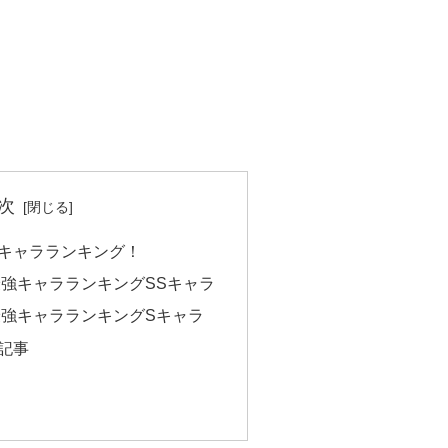
次
強キャラランキング！
最強キャラランキングSSキャラ
最強キャラランキングSキャラ
記事