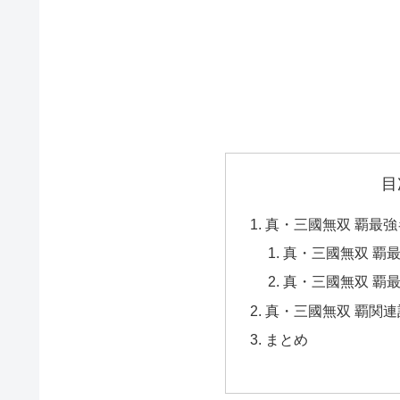
目
真・三國無双 覇最
真・三國無双 覇
真・三國無双 覇
真・三國無双 覇関連
まとめ