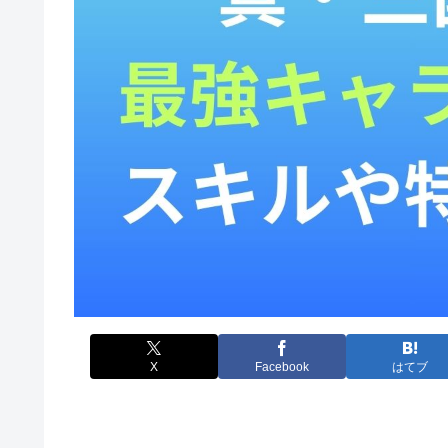
X
Facebook
はてブ